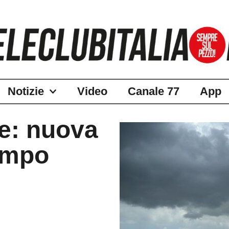
Notizie
Video
Canale 77
App
le: nuova
empo