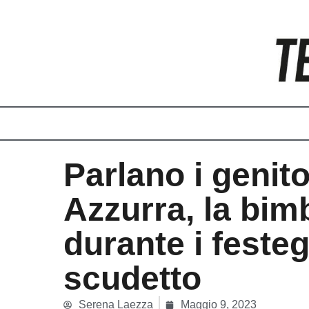
Vai
al
contenuto
Parlano i genito
Azzurra, la bim
durante i feste
scudetto
Serena Laezza
Maggio 9, 2023