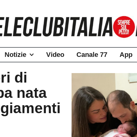
Notizie
Video
Canale 77
App
ri di
ba nata
ggiamenti