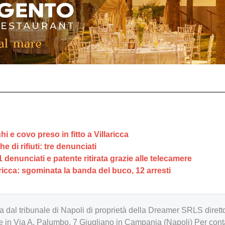
 e covo preso in fitto a Villaricca
e di rifiuti: tre denunciati
1 denunciati e patente ritirata grazie alle telecamere
ricca: sgominata la banda del buco, 12 arresti
zzata dal tribunale di Napoli di proprietà della Dreamer SRLS d
in Via A. Palumbo, 7 Giugliano in Campania (Napoli) Per cont