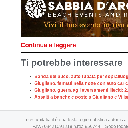
Continua a leggere
Ti potrebbe interessare
Banda del buco, auto rubata per sopralluoghi
Giugliano, fermati nella notte con auto carich
Giugliano, guerra agli sversamenti illeciti: 2
Assalti a banche e poste a Giugliano e Villa
Teleclubitalia.it è una testata giornalistica autori
P.IVA 08421091219 n.rea 956744 – Sede legale 