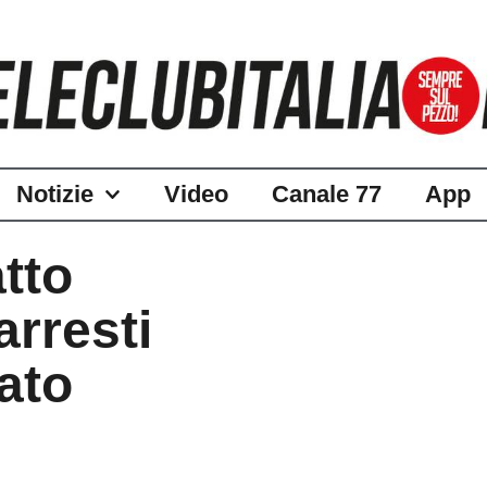
Notizie
Video
Canale 77
App
tto
arresti
ato