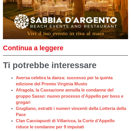
Continua a leggere
Ti potrebbe interessare
Aversa celebra la danza: successo per la quinta
edizione del Premio Virginia Musto
Afragola, la Cassazione annulla le condanne del
gruppo Sasso: nuovo processo d’Appello per boss e
gregari
Giugliano, estratti i numeri vincenti della Lotteria della
Pace
Clan Cacciapuoti di Villaricca, la Corte d’Appello
riduce le condanne per 9 imputati