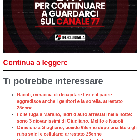
Continua a leggere
Ti potrebbe interessare
Bacoli, minaccia di decapitare l’ex e il padre:
aggredisce anche i genitori e la sorella, arrestato
25enne
Folle fuga a Marano, ladri d’auto arrestati nella notte:
sono 3 giovanissimi di Giugliano, Melito e Napoli
Omicidio a Giugliano, uccide 68enne dopo una lite e gli
ruba soldi e cellulare: arrestato 25enne