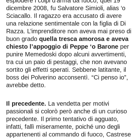
esplodere i colpi d’arma da fuoco, quel 19
dicembre 2008, fu Salvatore Simioli, alias ‘o
Sciacallo. Il ragazzo era accusato di avere
una relazione sentimentale con la figlia di Di
Razza. L’imprenditore non aveva mai preso di
buon grado
quella tresca amorosa e aveva
chiesto l’appoggio di Peppe ‘o Barone
per
punire Memedoski dopo alcuni avvertimenti,
tra cui un paio di pestaggi, che non avevano
sortito gli effetti sperati. Sebbene latitante, il
boss dei Polverino acconsentì. “Ci penso io”,
avrebbe detto.
Il precedente.
La vendetta per motivi
passionali si colorò però anche di un curioso
precedente. Il primo tentativo di agguato,
infatti, fallì miseramente, poiché uno degli
appartenenti al commando di fuoco, Castrese