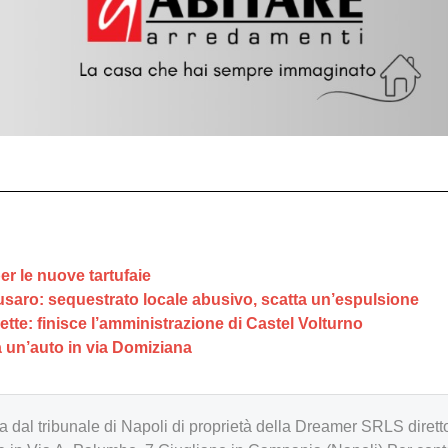
per le nuove tartufaie
e Fusaro: sequestrato locale abusivo, scatta un’espulsione
tte: finisce l’amministrazione di Castel Volturno
da un’auto in via Domiziana
zzata dal tribunale di Napoli di proprietà della Dreamer SRLS d