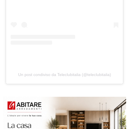
Un post condiviso da Teleclubitalia (@teleclubitalia)