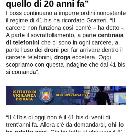
quello di 20 anni fa”
I boss continuano a imporre ordini nonostante
il regime di 41 bis ha ricordato Gratteri. “Il
carcere non funziona così com’è – ha detto -.
A parte il sovraffollamento, a parte
centinaia
di telefonini
che ci sono in ogni carcere, a
parte l’uso dei
droni
per far arrivare dentro il
carcere telefonini,
droga
eccetera. Oggi
scopriamo con questa indagine che dal 41 bis
si comanda”.
“Il 41bis di oggi non è il 41 bis di venti di
trent’anni fa. Allora c’è da domandarsi,
chi lo
ha ridotto così.
Chi ha fatto sì che oggi il 41