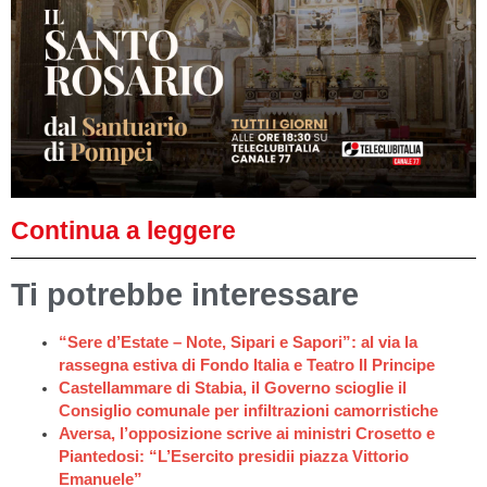
Continua a leggere
Ti potrebbe interessare
“Sere d’Estate – Note, Sipari e Sapori”: al via la
rassegna estiva di Fondo Italia e Teatro Il Principe
Castellammare di Stabia, il Governo scioglie il
Consiglio comunale per infiltrazioni camorristiche
Aversa, l’opposizione scrive ai ministri Crosetto e
Piantedosi: “L’Esercito presidii piazza Vittorio
Emanuele”