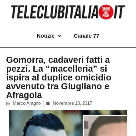
Vai
al
contenuto
Notizie
Canale 77
Gomorra, cadaveri fatti a
pezzi. La “macelleria” si
ispira al duplice omicidio
avvenuto tra Giugliano e
Afragola
Marco Aragno
Novembre 18, 2017