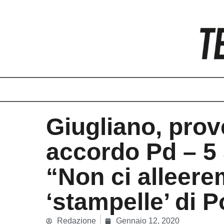
Vai
al
contenuto
Giugliano, prov
accordo Pd – 5 
“Non ci alleere
‘stampelle’ di P
Redazione
Gennaio 12, 2020