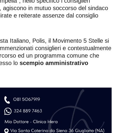
ella”, nello specifico i consiglieri
 agiscono in mutuo soccorso del sindaco
rate e reiterate assenze dal consiglio
ta Italiano, Polis, il Movimento 5 Stelle si
summenzionati consiglieri e contestualmente
un percorso ed un programma comune che
messo lo
scempio amministrativo