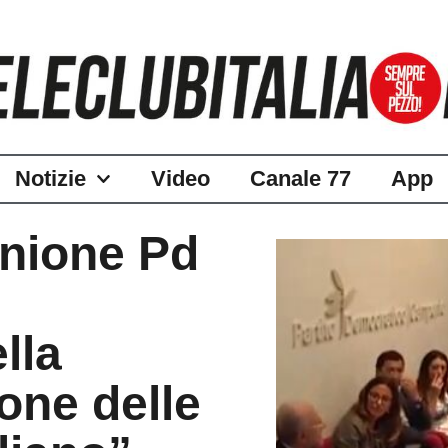
Notizie
Video
Canale 77
App
unione Pd
lla
one delle