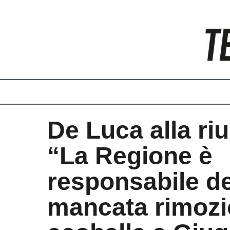
Vai
al
contenuto
De Luca alla ri
“La Regione è
responsabile de
mancata rimozi