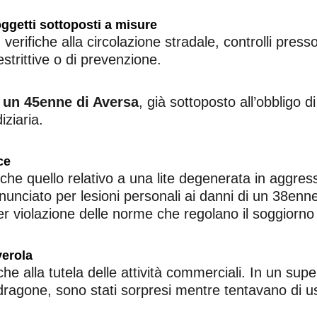
oggetti sottoposti a misure
o, verifiche alla circolazione stradale, controlli pre
strittive o di prevenzione.
 un 45enne di Aversa
, già sottoposto all’obbligo 
iziaria.
ce
anche quello relativo a una lite degenerata in aggre
enunciato per lesioni personali ai danni di un 38en
er violazione delle norme che regolano il soggiorno s
verola
che alla tutela delle attività commerciali. In un s
ragone, sono stati sorpresi mentre tentavano di us