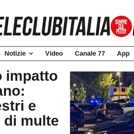
Notizie
Video
Canale 77
App
o impatto
ano:
stri e
 di multe