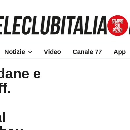
Notizie
Video
Canale 77
App
dane e
f.
l