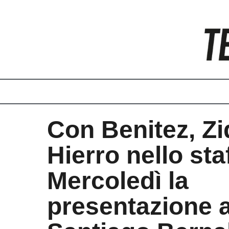
Vai
al
contenuto
Con Benitez, Zi
Hierro nello staf
Mercoledì la
presentazione a