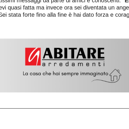
issimi messaggi da parte di amici e conoscenti. “
E
vevi quasi fatta ma invece ora sei diventata un ang
i stata forte fino alla fine è hai dato forza e cora