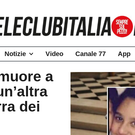
Notizie
Video
Canale 77
App
 muore a
un’altra
rra dei