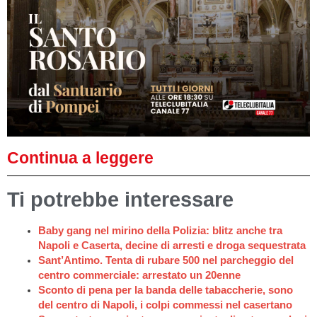
Continua a leggere
Ti potrebbe interessare
Baby gang nel mirino della Polizia: blitz anche tra
Napoli e Caserta, decine di arresti e droga sequestrata
Sant’Antimo. Tenta di rubare 500 nel parcheggio del
centro commerciale: arrestato un 20enne
Sconto di pena per la banda delle tabaccherie, sono
del centro di Napoli, i colpi commessi nel casertano