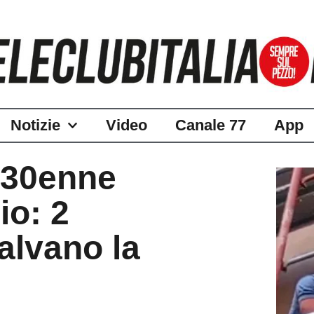
Notizie
Video
Canale 77
App
 30enne
io: 2
salvano la