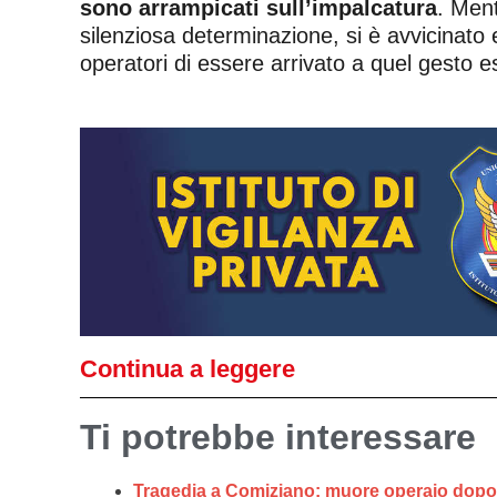
sono arrampicati sull’impalcatura
. Ment
silenziosa determinazione, si è avvicinato
operatori di essere arrivato a quel gesto
Continua a leggere
Ti potrebbe interessare
Tragedia a Comiziano: muore operaio dopo l