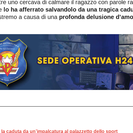
re uno cercava di calmare il ragazzo con parole ra
 e
lo ha afferrato salvandolo da una tragica cad
 estremo a causa di una
profonda delusione d’amo
a caduta da un’impalcatura al palazzetto dello sport