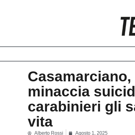
Vai
al
contenuto
Casamarciano,
minaccia suicid
carabinieri gli 
vita
Alberto Rossi
Agosto 1, 2025