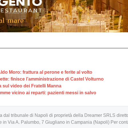
do Moro: frattura al perone e ferite al volto
tte: finisce l’amministrazione di Castel Volturno
 sul video dei Fratelli Manna
amme vicino ai reparti: pazienti messi in salvo
zzata dal tribunale di Napoli di proprietà della Dreamer SRLS d
in Via A. Palumbo, 7 Giugliano in Campania (Napoli) Per cont