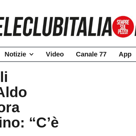
Notizie
Video
Canale 77
App
li
 Aldo
ora
ino: “C’è