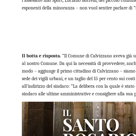
l’assessore allo Sport, Luciano Borrelli, del piccolo comune
esponenti della minoranza – non vuol sentire parlare di “fa
Il botta e risposta.
“Il Comune di Calvizzano aveva già un
al nostro Comune. Da qui la necessità di provvedere, anche 
modo – aggiunge il primo cittadino di Calvizzano – siamo r
sede dei vigili urbani, e un taglio del 15 per cento sui co
all’indirizzo del sindaco: “La delibera con la quale è stato
sindaco alle ultime amministrative e consigliere alla sua pr