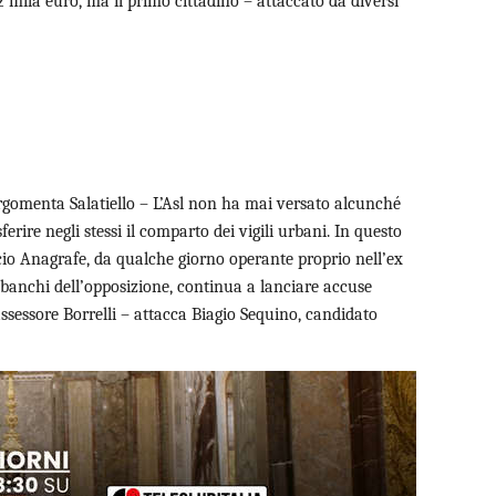
32 mila euro, ma il primo cittadino – attaccato da diversi
argomenta Salatiello – L’Asl non ha mai versato alcunché
rire negli stessi il comparto dei vigili urbani. In questo
icio Anagrafe, da qualche giorno operante proprio nell’ex
ai banchi dell’opposizione, continua a lanciare accuse
l’assessore Borrelli – attacca Biagio Sequino, candidato