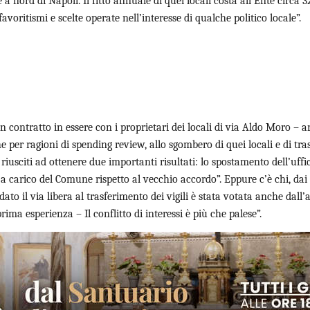
 a nord di Napoli. Il fitto annuale di quei locali costa all’Ente circa 
voritismi e scelte operate nell’interesse di qualche politico locale”.
 contratto in essere con i proprietari dei locali di via Aldo Moro – 
per ragioni di spending review, allo sgombero di quei locali e di trasfe
iusciti ad ottenere due importanti risultati: lo spostamento dell’uff
sti a carico del Comune rispetto al vecchio accordo”. Eppure c’è chi, d
 dato il via libera al trasferimento dei vigili è stata votata anche dal
ima esperienza – Il conflitto di interessi è più che palese”.