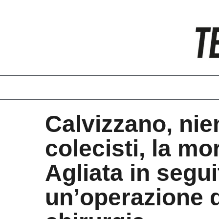
Vai
al
contenuto
Calvizzano, nie
colecisti, la mor
Agliata in segui
un’operazione d