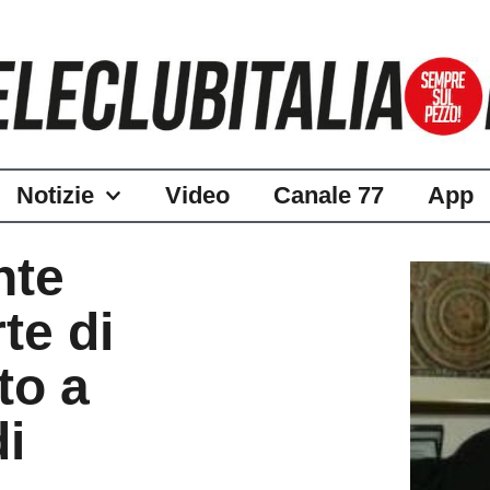
Notizie
Video
Canale 77
App
nte
te di
to a
i