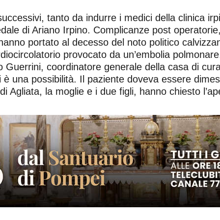
uccessivi, tanto da indurre i medici della clinica ir
pedale di Ariano Irpino. Complicanze post operator
no portato al decesso del noto politico calvizzane
-cardiocircolatorio provocato da un’embolia polmonar
io Guerrini, coordinatore generale della casa di cur
 è una possibilità. Il paziente doveva essere dime
i Agliata, la moglie e i due figli, hanno chiesto l’ap