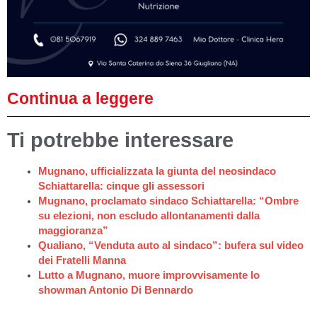
Continua a leggere
Ti potrebbe interessare
Mugnano, ufficializzata la giunta del neosindaco
Schiattarella: cinque gli assessori
Mugnano, proclamato sindaco Schiattarella: “Ombre
su elezioni, non escludo allontanamenti dalla
maggioranza”
Qualiano, “Venduta auto al sindaco”: bufera sul video
dei Fratelli Manna
Lutto a Mugnano, muore improvvisamente lo
showman Antonio Di Bennardo