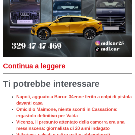
Continua a leggere
Ti potrebbe interessare
Napoli, agguato a Barra: 34enne ferito a colpi di pistola
davanti casa
Omicidio Maimone, niente sconti in Cassazione:
ergastolo definitivo per Valda
Vicenza, il presunto attentato della camorra era una
messinscena: giornalista di 20 anni indagato
Villaricca, salvati quattro gattini abbandonati.