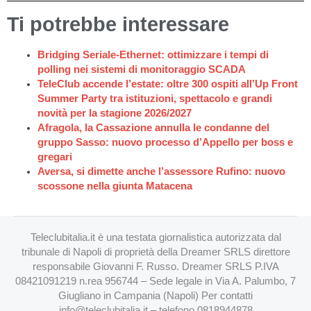
Ti potrebbe interessare
Bridging Seriale-Ethernet: ottimizzare i tempi di
polling nei sistemi di monitoraggio SCADA
TeleClub accende l’estate: oltre 300 ospiti all’Up Front
Summer Party tra istituzioni, spettacolo e grandi
novità per la stagione 2026/2027
Afragola, la Cassazione annulla le condanne del
gruppo Sasso: nuovo processo d’Appello per boss e
gregari
Aversa, si dimette anche l’assessore Rufino: nuovo
scossone nella giunta Matacena
Teleclubitalia.it è una testata giornalistica autorizzata dal
tribunale di Napoli di proprietà della Dreamer SRLS direttore
responsabile Giovanni F. Russo. Dreamer SRLS P.IVA
08421091219 n.rea 956744 – Sede legale in Via A. Palumbo, 7
Giugliano in Campania (Napoli) Per contatti
info@teleclubitalia.it
– telefono 0818944878