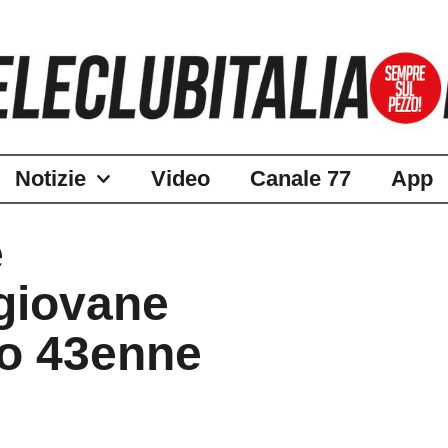
Notizie
Video
Canale 77
App
e
giovane
to 43enne