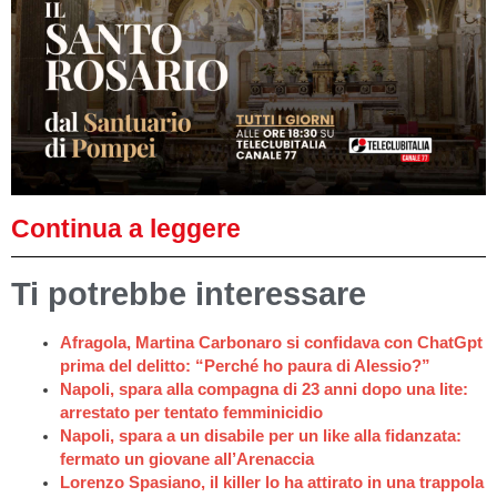
Continua a leggere
Ti potrebbe interessare
Afragola, Martina Carbonaro si confidava con ChatGpt
prima del delitto: “Perché ho paura di Alessio?”
Napoli, spara alla compagna di 23 anni dopo una lite:
arrestato per tentato femminicidio
Napoli, spara a un disabile per un like alla fidanzata:
fermato un giovane all’Arenaccia
Lorenzo Spasiano, il killer lo ha attirato in una trappola