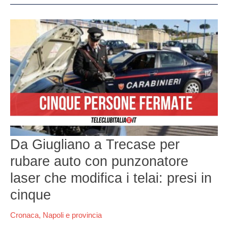
Da
Giugliano
a
Trecase
per
rubare
auto
con
punzonatore
laser
che
Da Giugliano a Trecase per
modifica
i
rubare auto con punzonatore
telai:
presi
laser che modifica i telai: presi in
in
cinque
cinque
Cronaca
,
Napoli e provincia