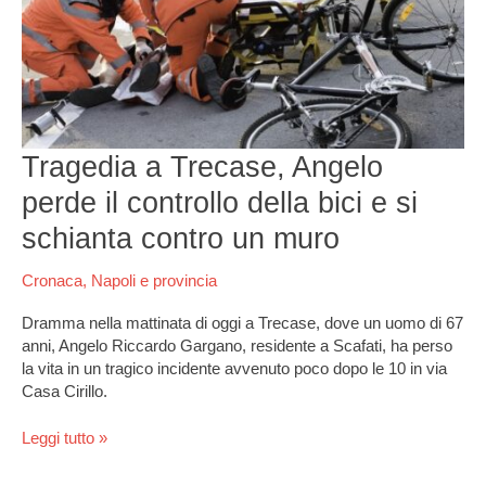
perde
il
controllo
della
bici
e
si
Tragedia a Trecase, Angelo
schianta
contro
perde il controllo della bici e si
un
schianta contro un muro
muro
Cronaca
,
Napoli e provincia
Dramma nella mattinata di oggi a Trecase, dove un uomo di 67
anni, Angelo Riccardo Gargano, residente a Scafati, ha perso
la vita in un tragico incidente avvenuto poco dopo le 10 in via
Casa Cirillo.
Leggi tutto »