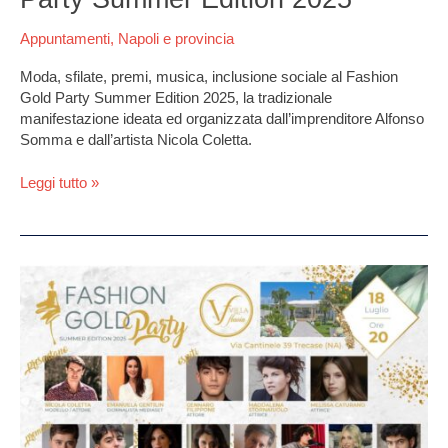
2025
Appuntamenti
,
Napoli e provincia
Moda, sfilate, premi, musica, inclusione sociale al Fashion
Gold Party Summer Edition 2025, la tradizionale
manifestazione ideata ed organizzata dall’imprenditore Alfonso
Somma e dall’artista Nicola Coletta.
Leggi tutto »
Fashion
Gold
Party
2025:
moda,
musica
e
spettacolo
a