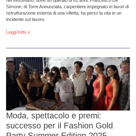
nel vesuviano, dove un operaio di 61 anni, Francesco De
Simone, di Torre Annunziata, carpentiere impegnato in lavori di
ristrutturazione esterna di una villetta, ha perso la vita in un
incidente sul lavoro.
Leggi tutto »
Moda,
spettacolo
e
premi:
successo
per
il
Fashion
Gold
Moda, spettacolo e premi:
Party
successo per il Fashion Gold
Summer
Edition
Party Summer Edition 2025