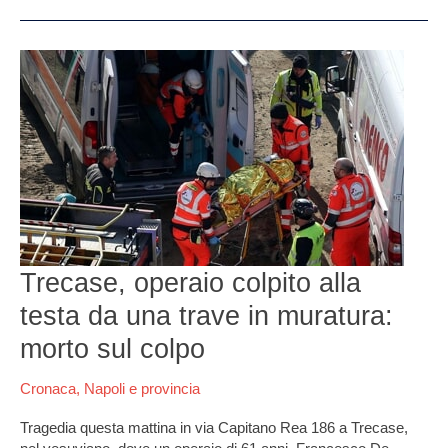
Trecase,
operaio
colpito
alla
testa
da
una
trave
in
muratura:
morto
Trecase, operaio colpito alla
sul
testa da una trave in muratura:
colpo
morto sul colpo
Cronaca
,
Napoli e provincia
Tragedia questa mattina in via Capitano Rea 186 a Trecase,