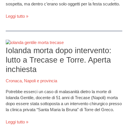
sospetta, ma dentro c’erano solo oggetti per la festa scudetto.
Leggi tutto »
Iolanda
morta
Iolanda morta dopo intervento:
dopo
lutto a Trecase e Torre. Aperta
intervento:
lutto
inchiesta
a
Trecase
Cronaca
,
Napoli e provincia
e
Torre.
Potrebbe esserci un caso di malasanità dietro la morte di
Aperta
Iolanda Gentile, docente di 51 anni di Trecase (Napoli) morta
inchiesta
dopo essere stata sottoposta a un intervento chirurgico presso
la clinica privata “Santa Maria la Bruna” di Torre del Greco.
Leggi tutto »