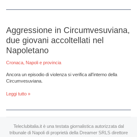
Aggressione
in
Aggressione in Circumvesuviana,
Circumvesuviana,
due giovani accoltellati nel
due
giovani
Napoletano
accoltellati
nel
Cronaca
,
Napoli e provincia
Napoletano
Ancora un episodio di violenza si verifica all’interno della
Circumvesuviana.
Leggi tutto »
Teleclubitalia.it è una testata giornalistica autorizzata dal
tribunale di Napoli di proprietà della Dreamer SRLS direttore