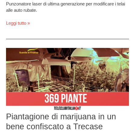
Punzonatore laser di ultima generazione per modificare i telai
alle auto rubate.
Leggi tutto »
Piantagione
di
marijuana
in
un
bene
confiscato
a
Trecase
Piantagione di marijuana in un
bene confiscato a Trecase