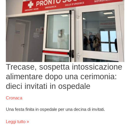
dopo
una
cerimonia:
dieci
invitati
in
ospedale
Trecase, sospetta intossicazione
alimentare dopo una cerimonia:
dieci invitati in ospedale
Cronaca
Una festa finita in ospedale per una decina di invitati.
Leggi tutto »