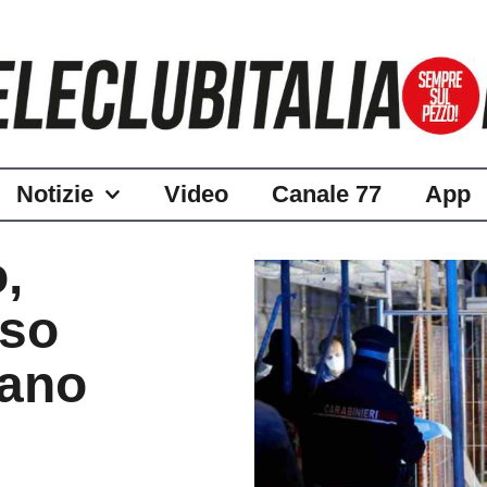
Notizie
Video
Canale 77
App
,
iso
tano