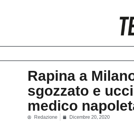
Vai
al
contenuto
Rapina a Milano
sgozzato e ucc
medico napole
Redazione
Dicembre 20, 2020