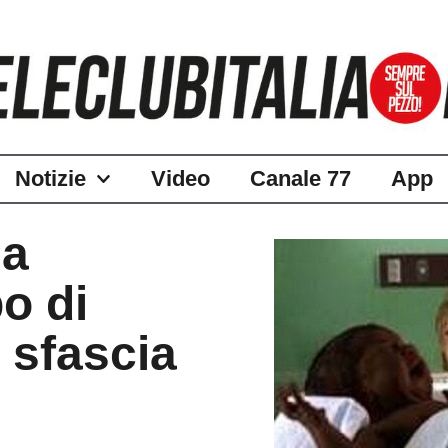
Notizie
Video
Canale 77
App
na
o di
o sfascia