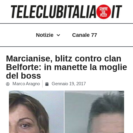
Vai
al
contenuto
Notizie
Canale 77
Marcianise, blitz contro clan
Belforte: in manette la moglie
del boss
Marco Aragno
Gennaio 19, 2017