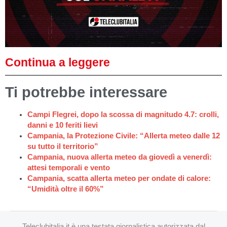
Continua a leggere
Ti potrebbe interessare
Campi Flegrei, dopo la scossa di magnitudo 4.7: crolli,
danni e 10 feriti lievi
Campania, la Protezione Civile: “Allerta meteo dalle 12
su tutto il territorio”
Campania, nuova allerta meteo da giovedì a venerdì:
attesi temporali e vento
Campania, scatta allerta meteo per ondate di calore:
“Umidità oltre il 60%”
Teleclubitalia.it è una testata giornalistica autorizzata dal