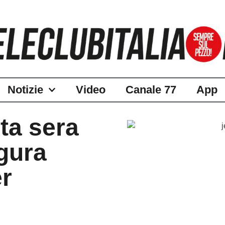
Notizie
Video
Canale 77
App
ta sera
gura
er