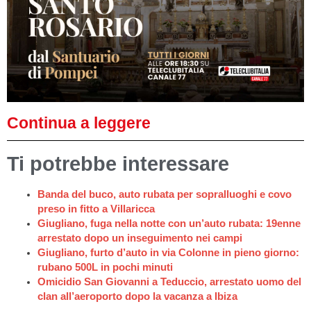
Continua a leggere
Ti potrebbe interessare
Banda del buco, auto rubata per sopralluoghi e covo
preso in fitto a Villaricca
Giugliano, fuga nella notte con un’auto rubata: 19enne
arrestato dopo un inseguimento nei campi
Giugliano, furto d’auto in via Colonne in pieno giorno:
rubano 500L in pochi minuti
Omicidio San Giovanni a Teduccio, arrestato uomo del
clan all’aeroporto dopo la vacanza a Ibiza