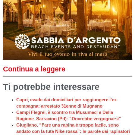
Continua a leggere
Ti potrebbe interessare
Capri, evade dai domiciliari per raggiungere l’ex
compagna: arrestato 31enne di Mugnano
Campi Flegrei, è scontro tra Musumeci e Della
Ragione. Sarracino (Pd): “Dovrebbe vergognarsi”
Giugliano, “Fare una rapina è troppo facile, sono
andato con la tuta Nike rossa”: le parole dei rapinatori