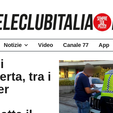
Notizie
Video
Canale 77
App
i
rta, tra i
er