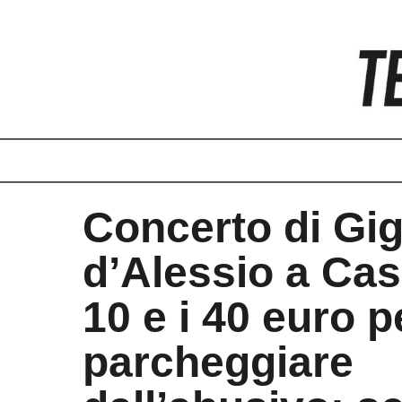
Vai
al
contenuto
Concerto di Gig
d’Alessio a Case
10 e i 40 euro p
parcheggiare