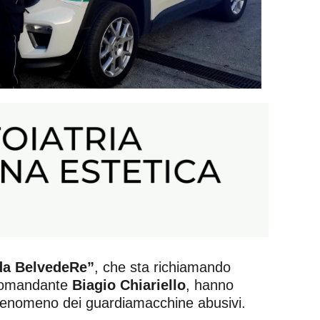
da BelvedeRe”
, che sta richiamando
al comandante
Biagio Chiariello
, hanno
 fenomeno dei guardiamacchine abusivi.