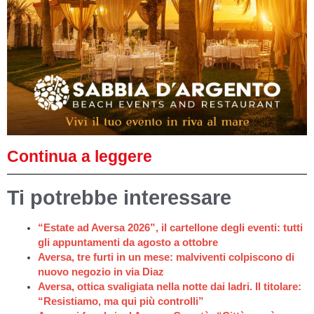
Continua a leggere
Ti potrebbe interessare
“Estate ad Aversa 2026”, il cartellone degli eventi: tutti
gli appuntamenti da agosto a ottobre
Aversa, tre furti in un mese: malviventi colpiscono di
nuovo negozio in via Diaz
Aversa, ottica svaligiata nella notte dai ladri. Il titolare:
“Resistiamo, ma qui più controlli”