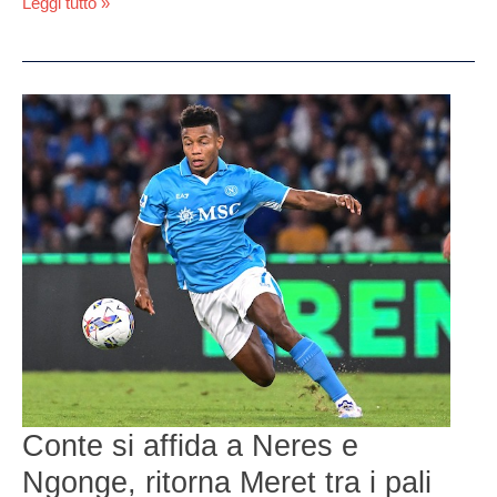
Leggi tutto »
Conte
si
affida
a
Neres
e
Ngonge,
ritorna
Meret
tra
i
pali
Conte si affida a Neres e
Ngonge, ritorna Meret tra i pali