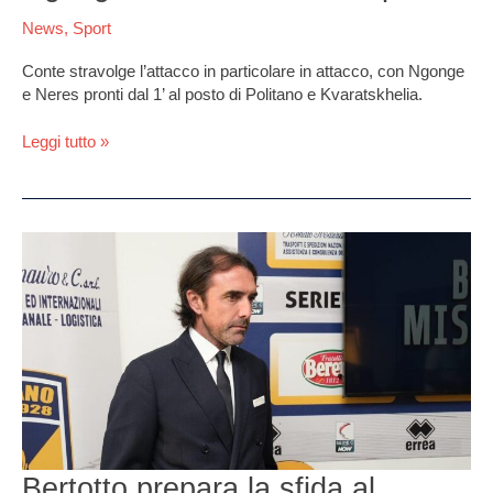
News
,
Sport
Conte stravolge l’attacco in particolare in attacco, con Ngonge
e Neres pronti dal 1’ al posto di Politano e Kvaratskhelia.
Leggi tutto »
Bertotto
prepara
la
sfida
al
Crotone:
“Squadra
di
valore,
noi
in
Bertotto prepara la sfida al