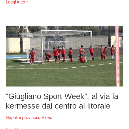
Leggi tutto »
“Giugliano
Sport
Week”,
al
via
la
kermesse
dal
centro
al
litorale
“Giugliano Sport Week”, al via la
kermesse dal centro al litorale
Napoli e provincia
,
Video