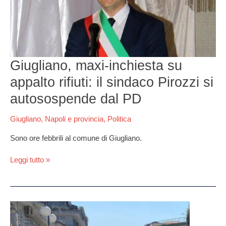
rifiuti:
il
sindaco
Pirozzi
si
autosospende
Giugliano, maxi-inchiesta su
dal
appalto rifiuti: il sindaco Pirozzi si
PD
autosospende dal PD
Giugliano
,
Napoli e provincia
,
Politica
Sono ore febbrili al comune di Giugliano.
Leggi tutto »
Qualiano,
lite