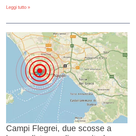
Leggi tutto »
Campi
Flegrei,
due
scosse
a
breve
distanza
di
magnitudo
inferiore
a
2.0
Campi Flegrei, due scosse a