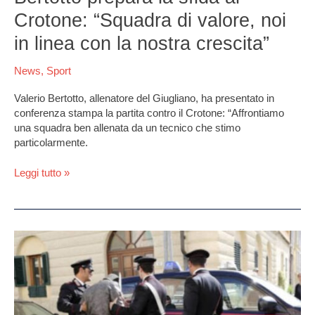
linea
Crotone: “Squadra di valore, noi
con
la
in linea con la nostra crescita”
nostra
crescita”
News
,
Sport
Valerio Bertotto, allenatore del Giugliano, ha presentato in
conferenza stampa la partita contro il Crotone: “Affrontiamo
una squadra ben allenata da un tecnico che stimo
particolarmente.
Leggi tutto »
Pozzuoli,
doppio
blitz
antidroga
nella
notte: