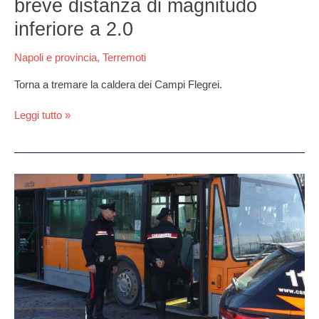
breve distanza di magnitudo
inferiore a 2.0
Napoli e provincia
,
Terremoti
Torna a tremare la caldera dei Campi Flegrei.
Leggi tutto »
Napoli,
autista
chiede
di
non
infastidire
i
passeggeri:
preso
a