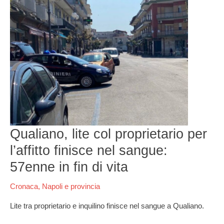
col
proprietario
per
l’affitto
finisce
nel
sangue:
57enne
in
fin
di
vita
Qualiano, lite col proprietario per
l’affitto finisce nel sangue:
57enne in fin di vita
Cronaca
,
Napoli e provincia
Lite tra proprietario e inquilino finisce nel sangue a Qualiano.