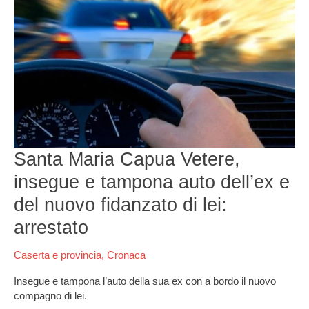
Maria
Capua
Vetere,
insegue
e
tampona
auto
dell’ex
e
del
Santa Maria Capua Vetere,
nuovo
fidanzato
insegue e tampona auto dell’ex e
di
lei:
del nuovo fidanzato di lei:
arrestato
arrestato
Caserta e provincia
,
Cronaca
Insegue e tampona l’auto della sua ex con a bordo il nuovo
compagno di lei.