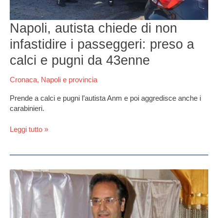
calci
e
Napoli, autista chiede di non
pugni
da
infastidire i passeggeri: preso a
43enne
calci e pugni da 43enne
Cronaca
,
Napoli e provincia
Prende a calci e pugni l’autista Anm e poi aggredisce anche i
carabinieri.
Leggi tutto »
Giugliano,
maxi-
inchiesta
su
appalto