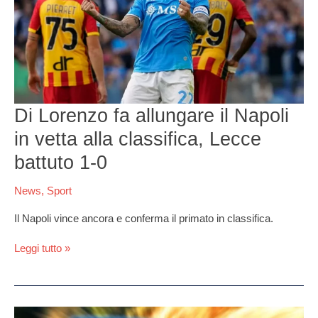
il
Napoli
in
vetta
alla
classifica,
Lecce
battuto
Di Lorenzo fa allungare il Napoli
1-
in vetta alla classifica, Lecce
0
battuto 1-0
News
,
Sport
Il Napoli vince ancora e conferma il primato in classifica.
Leggi tutto »
Santa