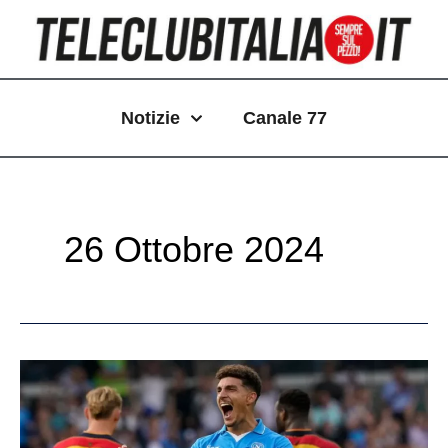
Vai
Paginazione
al
articoli
contenuto
Notizie
Canale 77
26 Ottobre 2024
Di
Lorenzo
fa
allungare