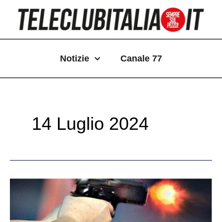
Vai
al
contenuto
Notizie
Canale 77
14 Luglio 2024
Sparatoria
in
strada
a