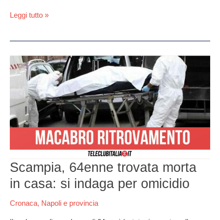
Leggi tutto »
Scampia,
64enne
trovata
morta
in
casa:
si
indaga
per
omicidio
Scampia, 64enne trovata morta
in casa: si indaga per omicidio
Cronaca
,
Napoli e provincia