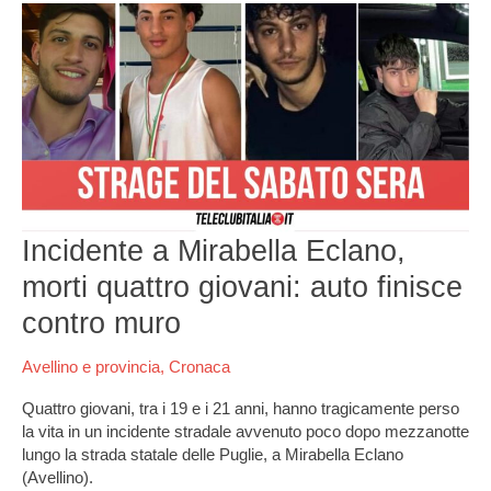
Incidente
a
Mirabella
Eclano,
morti
quattro
giovani:
auto
finisce
contro
Incidente a Mirabella Eclano,
muro
morti quattro giovani: auto finisce
contro muro
Avellino e provincia
,
Cronaca
Quattro giovani, tra i 19 e i 21 anni, hanno tragicamente perso
la vita in un incidente stradale avvenuto poco dopo mezzanotte
lungo la strada statale delle Puglie, a Mirabella Eclano
(Avellino).