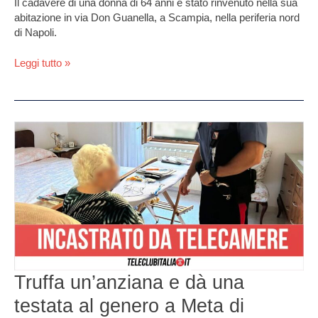
Il cadavere di una donna di 64 anni è stato rinvenuto nella sua
abitazione in via Don Guanella, a Scampia, nella periferia nord
di Napoli.
Leggi tutto »
Truffa
un’anziana
e
dà
una
testata
al
genero
a
Meta
di
Truffa un’anziana e dà una
Sorrento:
testata al genero a Meta di
arrestato