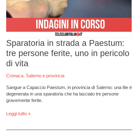
Paestum:
tre
persone
ferite,
uno
in
pericolo
Sparatoria in strada a Paestum:
di
tre persone ferite, uno in pericolo
vita
di vita
Cronaca
,
Salerno e provincia
Sangue a Capaccio Paestum, in provincia di Salerno: una lite è
degenerata in una sparatoria che ha lasciato tre persone
gravemente ferite.
Leggi tutto »