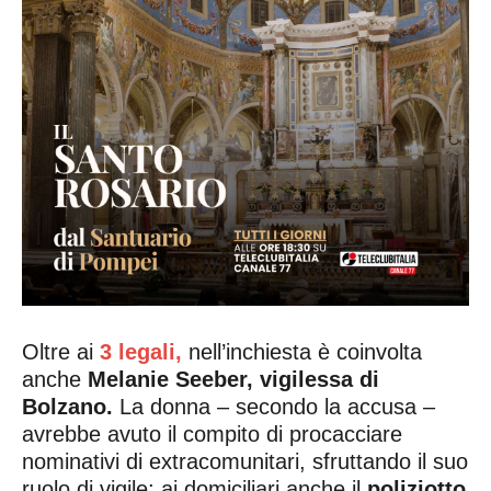
Oltre ai
3 legali,
nell’inchiesta è coinvolta
anche
Melanie Seeber, vigilessa di
Bolzano.
La donna – secondo la accusa –
avrebbe avuto il compito di procacciare
nominativi di extracomunitari, sfruttando il suo
ruolo di vigile; ai domiciliari anche il
poliziotto