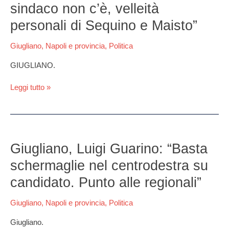
Italia):
sindaco non c’è, velleità
“Nome
personali di Sequino e Maisto”
del
candidato
sindaco
Giugliano
,
Napoli e provincia
,
Politica
non
GIUGLIANO.
c’è,
velleità
Leggi tutto »
personali
di
Sequino
e
Maisto”
Giugliano,
Luigi
Giugliano, Luigi Guarino: “Basta
Guarino:
schermaglie nel centrodestra su
“Basta
schermaglie
candidato. Punto alle regionali”
nel
centrodestra
Giugliano
,
Napoli e provincia
,
Politica
su
candidato.
Giugliano.