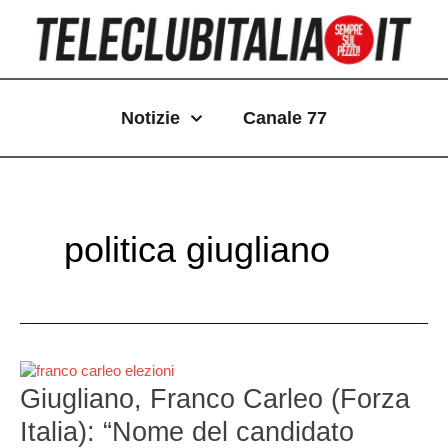
Vai
Paginazione
al
articoli
contenuto
Notizie
Canale 77
politica giugliano
Giugliano,
Franco
Giugliano, Franco Carleo (Forza
Carleo
Italia): “Nome del candidato
(Forza