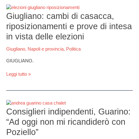
Giugliano:
cambi
Giugliano: cambi di casacca,
di
riposizionamenti e prove di intesa
casacca,
riposizionamenti
in vista delle elezioni
e
prove
Giugliano
,
Napoli e provincia
,
Politica
di
intesa
GIUGLIANO.
in
vista
Leggi tutto »
delle
elezioni
Consiglieri
indipendenti,
Consiglieri indipendenti, Guarino:
Guarino:
“Ad oggi non mi ricandiderò con
“Ad
oggi
Poziello”
non