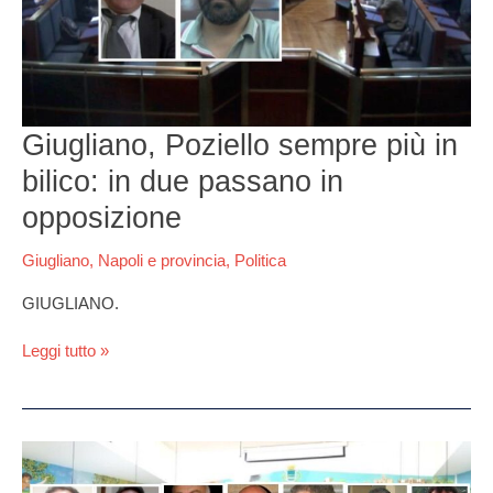
in
bilico:
in
due
passano
in
Giugliano, Poziello sempre più in
opposizione
bilico: in due passano in
opposizione
Giugliano
,
Napoli e provincia
,
Politica
GIUGLIANO.
Leggi tutto »
Elezioni
a