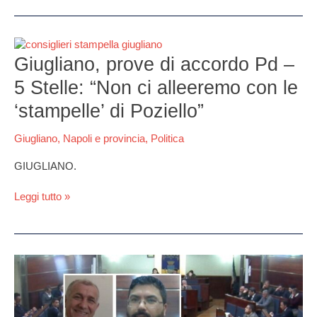
Giugliano,
prove
Giugliano, prove di accordo Pd –
di
5 Stelle: “Non ci alleeremo con le
accordo
Pd
‘stampelle’ di Poziello”
–
5
Giugliano
,
Napoli e provincia
,
Politica
Stelle:
“Non
GIUGLIANO.
ci
alleeremo
Leggi tutto »
con
le
‘stampelle’
di
Giugliano,
Poziello”
Poziello
sempre
più