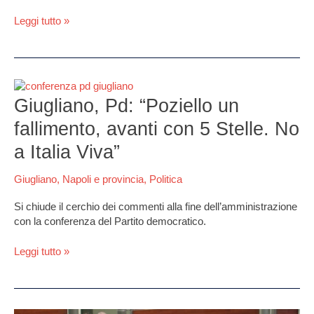
Punto
alle
Leggi tutto »
regionali”
Giugliano,
Pd:
Giugliano, Pd: “Poziello un
“Poziello
fallimento, avanti con 5 Stelle. No
un
fallimento,
a Italia Viva”
avanti
con
Giugliano
,
Napoli e provincia
,
Politica
5
Stelle.
Si chiude il cerchio dei commenti alla fine dell’amministrazione
No
con la conferenza del Partito democratico.
a
Italia
Leggi tutto »
Viva”