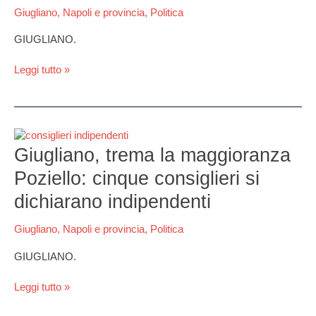
mi
Giugliano
,
Napoli e provincia
,
Politica
ricandiderò
con
GIUGLIANO.
Poziello”
Leggi tutto »
Giugliano,
trema
Giugliano, trema la maggioranza
la
Poziello: cinque consiglieri si
maggioranza
Poziello:
dichiarano indipendenti
cinque
consiglieri
Giugliano
,
Napoli e provincia
,
Politica
si
dichiarano
GIUGLIANO.
indipendenti
Leggi tutto »