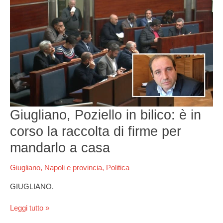
Giugliano,
Poziello
in
bilico:
è
in
corso
la
raccolta
di
firme
Giugliano, Poziello in bilico: è in
per
mandarlo
corso la raccolta di firme per
a
mandarlo a casa
casa
Giugliano
,
Napoli e provincia
,
Politica
GIUGLIANO.
Leggi tutto »