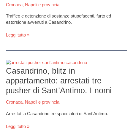
nei
Cronaca
,
Napoli e provincia
guai
grazie
Traffico e detenzione di sostanze stupefacenti, furto ed
a
estorsione avvenuti a Casandrino.
telecamere
.
Leggi tutto »
I
NOMI
Casandrino,
blitz
Casandrino, blitz in
in
appartamento: arrestati tre
appartamento:
arrestati
pusher di Sant’Antimo. I nomi
tre
pusher
Cronaca
,
Napoli e provincia
di
Sant’Antimo.
Arrestati a Casandrino tre spacciatori di Sant’Antimo.
I
nomi
Leggi tutto »