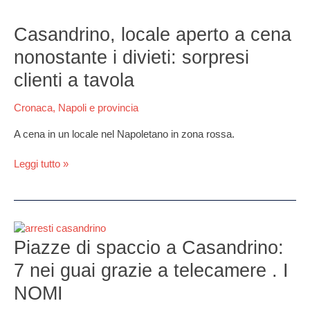
Casandrino,
locale
Casandrino, locale aperto a cena
aperto
nonostante i divieti: sorpresi
a
cena
clienti a tavola
nonostante
i
Cronaca
,
Napoli e provincia
divieti:
sorpresi
A cena in un locale nel Napoletano in zona rossa.
clienti
a
Leggi tutto »
tavola
Piazze
di
Piazze di spaccio a Casandrino:
spaccio
7 nei guai grazie a telecamere . I
a
Casandrino:
NOMI
7