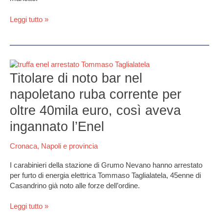
I
nomi
Leggi tutto »
Titolare
di
Titolare di noto bar nel
noto
napoletano ruba corrente per
bar
nel
oltre 40mila euro, così aveva
napoletano
ingannato l’Enel
ruba
corrente
per
Cronaca
,
Napoli e provincia
oltre
I carabinieri della stazione di Grumo Nevano hanno arrestato
40mila
per furto di energia elettrica Tommaso Taglialatela, 45enne di
euro,
Casandrino già noto alle forze dell’ordine.
così
aveva
Leggi tutto »
ingannato
l’Enel