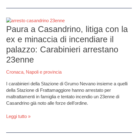
Paura
a
Paura a Casandrino, litiga con la
Casandrino,
ex e minaccia di incendiare il
litiga
con
palazzo: Carabinieri arrestano
la
23enne
ex
e
minaccia
Cronaca
,
Napoli e provincia
di
I carabinieri della Stazione di Grumo Nevano insieme a quelli
incendiare
della Stazione di Frattamaggiore hanno arrestato per
il
maltrattamenti in famiglia e tentato incendio un 23enne di
palazzo:
Casandrino già noto alle forze dell’ordine.
Carabinieri
arrestano
Leggi tutto »
23enne