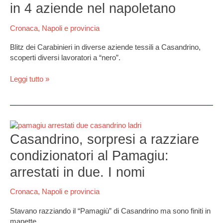
senza
in 4 aziende nel napoletano
norme
di
Cronaca
,
Napoli e provincia
sicurezza,
blitz
Blitz dei Carabinieri in diverse aziende tessili a Casandrino,
dei
scoperti diversi lavoratori a “nero”.
Carabinieri
in
Leggi tutto »
4
aziende
nel
napoletano
Casandrino,
sorpresi
Casandrino, sorpresi a razziare
a
condizionatori al Pamagiu:
razziare
condizionatori
arrestati in due. I nomi
al
Pamagiu:
Cronaca
,
Napoli e provincia
arrestati
in
Stavano razziando il “Pamagiù” di Casandrino ma sono finiti in
due.
manette.