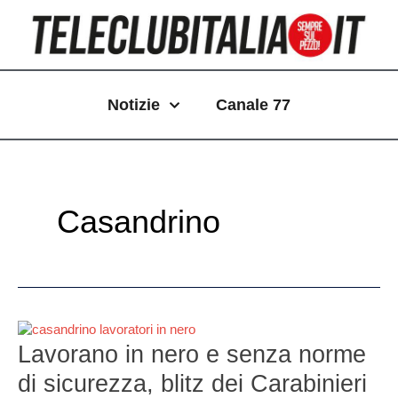
Vai
Paginazione
al
articoli
contenuto
Notizie
Canale 77
Casandrino
Lavorano
in
Lavorano in nero e senza norme
nero
di sicurezza, blitz dei Carabinieri
e