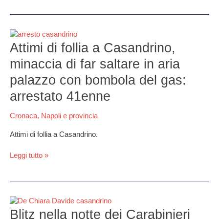
Attimi
di
Attimi di follia a Casandrino,
follia
minaccia di far saltare in aria
a
Casandrino,
palazzo con bombola del gas:
minaccia
arrestato 41enne
di
far
saltare
Cronaca
,
Napoli e provincia
in
Attimi di follia a Casandrino.
aria
palazzo
Leggi tutto »
con
bombola
del
gas:
arrestato
Blitz
41enne
nella
Blitz nella notte dei Carabinieri