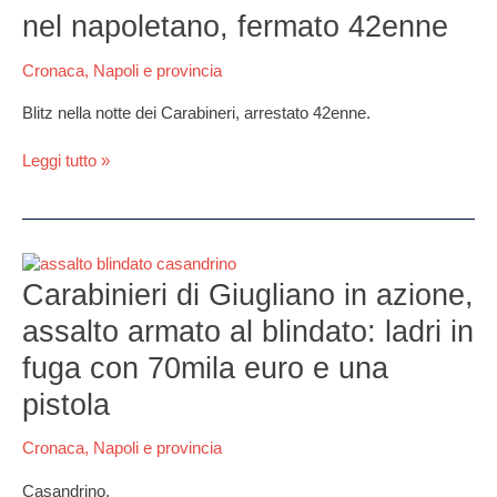
notte
nel napoletano, fermato 42enne
dei
Carabinieri
Cronaca
,
Napoli e provincia
nel
napoletano,
Blitz nella notte dei Carabineri, arrestato 42enne.
fermato
42enne
Leggi tutto »
Carabinieri
di
Carabinieri di Giugliano in azione,
Giugliano
assalto armato al blindato: ladri in
in
azione,
fuga con 70mila euro e una
assalto
pistola
armato
al
blindato:
Cronaca
,
Napoli e provincia
ladri
Casandrino.
in