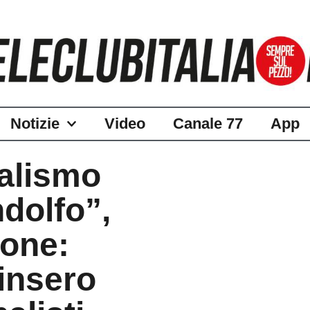
Notizie
Video
Canale 77
App
nalismo
dolfo”,
ione:
insero