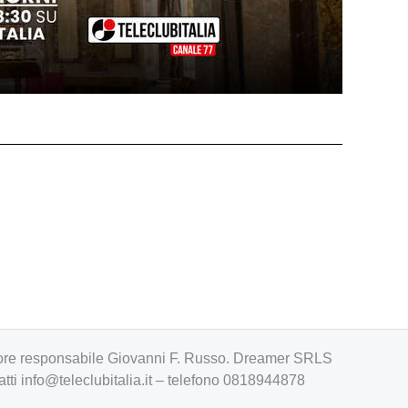
irettore responsabile Giovanni F. Russo. Dreamer SRLS
atti
info@teleclubitalia.it
– telefono 0818944878