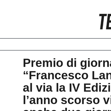
Vai
al
contenuto
Premio di gior
“Francesco Lan
al via la IV Ediz
l’anno scorso v