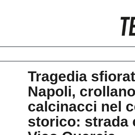
Vai
al
contenuto
Tragedia sfiora
Napoli, crollan
calcinacci nel 
storico: strada