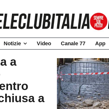
Notizie
Video
Canale 77
App
ta a
o
centro
 chiusa a