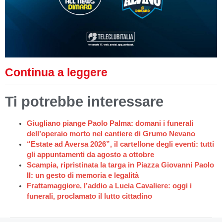
Continua a leggere
Ti potrebbe interessare
Giugliano piange Paolo Palma: domani i funerali
dell’operaio morto nel cantiere di Grumo Nevano
“Estate ad Aversa 2026”, il cartellone degli eventi: tutti
gli appuntamenti da agosto a ottobre
Scampia, ripristinata la targa in Piazza Giovanni Paolo
II: un gesto di memoria e legalità
Frattamaggiore, l’addio a Lucia Cavaliere: oggi i
funerali, proclamato il lutto cittadino