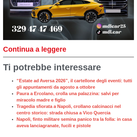
Continua a leggere
Ti potrebbe interessare
“Estate ad Aversa 2026”, il cartellone degli eventi: tutti
gli appuntamenti da agosto a ottobre
Paura a Ercolano, crolla una palazzina: salvi per
miracolo madre e figlio
Tragedia sfiorata a Napoli, crollano calcinacci nel
centro storico: strada chiusa a Vico Quercia
Napoli, finto militare semina panico tra la folla: in casa
aveva lanciagranate, fucili e pistole