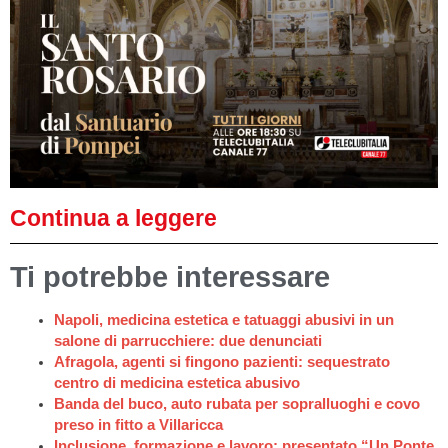
Continua a leggere
Ti potrebbe interessare
Napoli, medicina estetica e tatuaggi abusivi in un
salone di parrucchiere: due denunciati
Afragola, agenti si fingono pazienti: sequestrato
centro di medicina estetica abusivo
Banda del buco, auto rubata per sopralluoghi e covo
preso in fitto a Villaricca
Inclusione, formazione e lavoro: presentato “Un Ponte