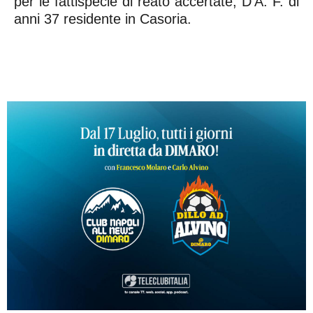
per le fattispecie di reato accertate, D’A. F. di
anni 37 residente in Casoria.