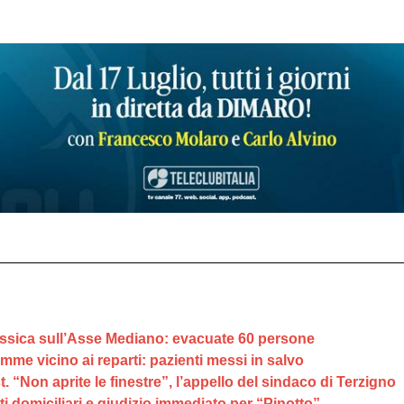
ssica sull’Asse Mediano: evacuate 60 persone
amme vicino ai reparti: pazienti messi in salvo
 “Non aprite le finestre”, l’appello del sindaco di Terzigno
ti domiciliari e giudizio immediato per “Pinotto”