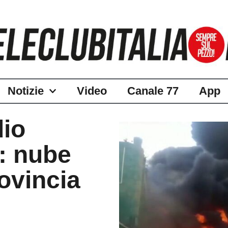
Notizie
Video
Canale 77
App
dio
s: nube
rovincia