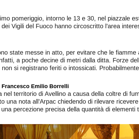
rimo pomeriggio, intorno le 13 e 30, nel piazzale e
i Vigili del Fuoco hanno circoscritto l’area inter
sono state messe in atto, per evitare che le fiamme 
nfatti, a poche decine di metri dalla ditta. Forze d
on si registrano feriti o intossicati.
Probabilmente 
i Francesco Emilio Borrelli
a nel territorio di Avellino a causa della coltre di f
to una nota all’Arpac chiedendo di rilevare ricevere l
 una percezione precisa della quantità di elementi to