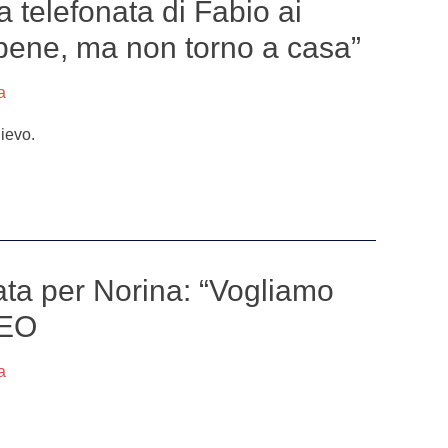
la telefonata di Fabio ai
o bene, ma non torno a casa”
a
lievo.
lata per Norina: “Vogliamo
DEO
a