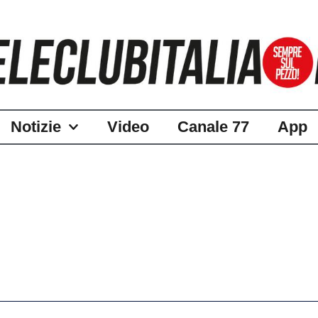
Notizie
Video
Canale 77
App