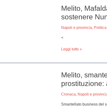
Melito, Mafald
Melito,
Mafalda
sostenere Nun
Amente
(FI):
Napoli e provincia
,
Politica
“Pronti
a
<
sostenere
Nunzio
Leggi tutto »
Marrone
sindaco”
Melito, smante
Melito,
smantellato
prostituzione
business
della
Cronaca
,
Napoli e provinci
prostituzione:
a
Smantellato business del s