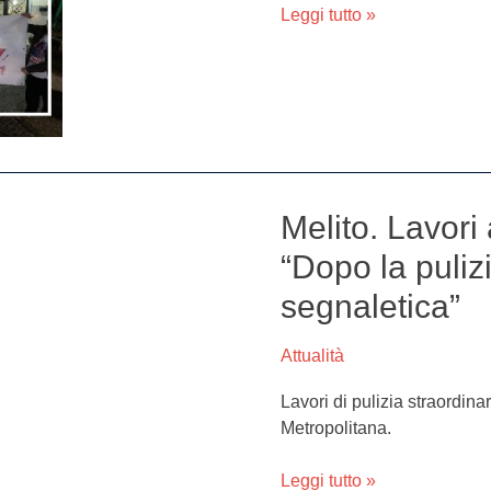
Leggi tutto »
Melito. Lavori
Melito.
Lavori
“Dopo la puliz
alla
segnaletica”
rotonda,
Cacciapuoti:
“Dopo
Attualità
la
Lavori di pulizia straordina
pulizia
Metropolitana.
rifaremo
manto
Leggi tutto »
stradale