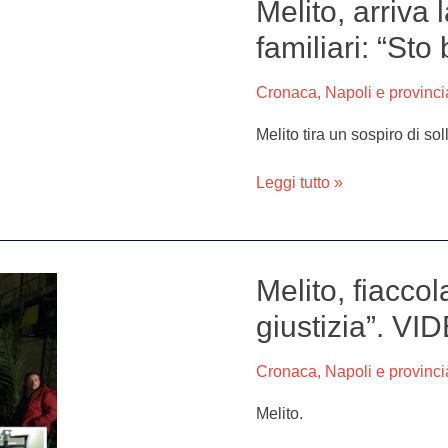
Melito, arriva 
Melito,
arriva
familiari: “St
la
telefonata
Cronaca
,
Napoli e provinci
di
Fabio
Melito tira un sospiro di sol
ai
familiari:
Leggi tutto »
“Sto
bene,
ma
non
Melito, fiacco
Melito,
torno
fiaccolata
a
giustizia”. VI
per
casa”
Norina:
Cronaca
,
Napoli e provinci
“Vogliamo
giustizia”.
Melito.
VIDEO