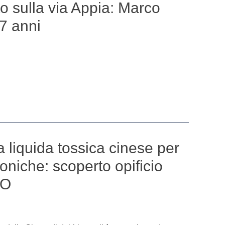
to sulla via Appia: Marco
7 anni
a liquida tossica cinese per
roniche: scoperto opificio
EO