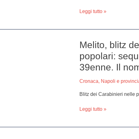
capo
c’erano
Leggi tutto »
due
donne
Melito, blitz d
Melito,
blitz
popolari: sequ
dei
39enne. Il no
Carabinieri
nelle
palazzine
Cronaca
,
Napoli e provinci
popolari:
Blitz dei Carabinieri nelle 
sequestrata
droga,
Leggi tutto »
arrestato
39enne.
Il
nome