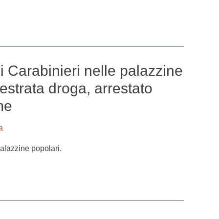
ei Carabinieri nelle palazzine
estrata droga, arrestato
me
a
palazzine popolari.