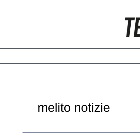
Vai
al
contenuto
melito notizie