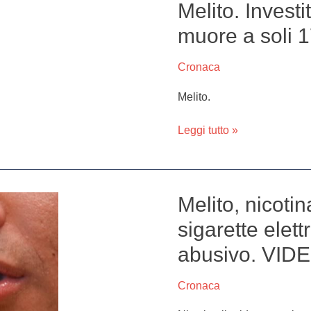
per
Melito. Investi
Melito.
la
Investito
muore a soli 1
verità”.
sulla
VIDEO
via
Cronaca
Appia:
Marco
Melito.
muore
a
Leggi tutto »
soli
17
anni
Melito, nicotin
Melito,
nicotina
sigarette elett
liquida
abusivo. VID
tossica
cinese
per
Cronaca
sigarette