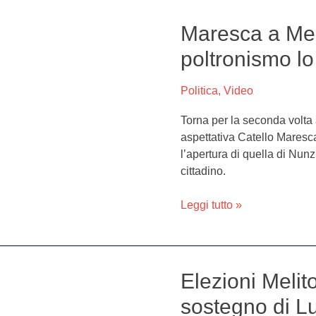
Maresca a Mel
Maresca
a
poltronismo lo
Melito
su
Politica
,
Video
alleanza
PD-
Torna per la seconda volta 
M5S:
aspettativa Catello Maresc
“Il
l’apertura di quella di Nunz
poltronismo
cittadino.
lo
lasciamo
Leggi tutto »
ad
altri”
Elezioni Melito
Elezioni
Melito,
sostegno di L
i