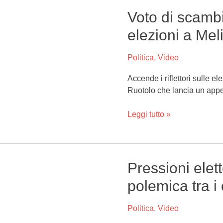
Voto di scambi
Voto
di
elezioni a Mel
scambio,
Ruotolo:
Politica
,
Video
“Fari
puntati
Accende i riflettori sulle e
su
Ruotolo che lancia un appel
elezioni
a
Leggi tutto »
Melito,
Arzano
e
Afragola”
Pressioni elett
Pressioni
elettorali
polemica tra i
a
Melito:
Politica
,
Video
continua