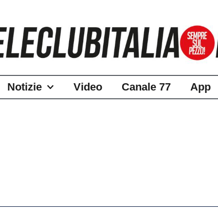
Notizie
Video
Canale 77
App