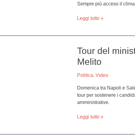
la
Sempre più acceso il clima
polemica
tra
Leggi tutto »
i
candidati
Tour del minis
Tour
del
Melito
ministro
Di
Politica
,
Video
Maio
tra
Domenica tra Napoli e Saler
Afragola
tour per sostenere i candid
e
amministrative.
Melito
Leggi tutto »