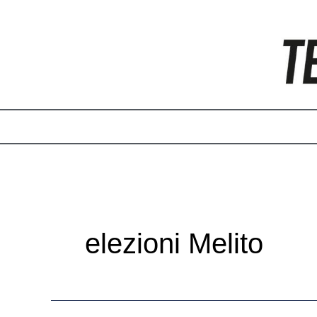
Vai
al
contenuto
elezioni Melito