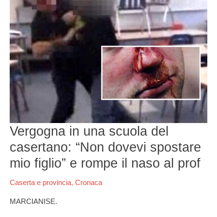
una
scuola
del
casertano:
“Non
dovevi
spostare
mio
figlio”
e
rompe
il
naso
Vergogna in una scuola del
al
casertano: “Non dovevi spostare
prof
mio figlio” e rompe il naso al prof
Caserta e provincia
,
Cronaca
MARCIANISE.