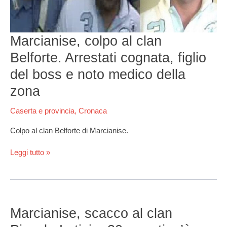
del
boss
e
Marcianise, colpo al clan
noto
medico
Belforte. Arrestati cognata, figlio
della
zona
del boss e noto medico della
zona
Caserta e provincia
,
Cronaca
Colpo al clan Belforte di Marcianise.
Leggi tutto »
Marcianise,
scacco
Marcianise, scacco al clan
al