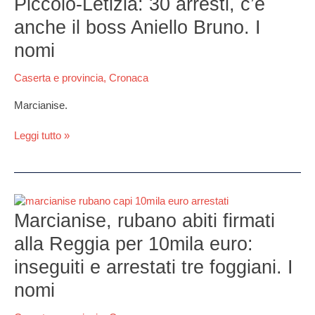
Piccolo-Letizia: 30 arresti, c’è
clan
Piccolo-
anche il boss Aniello Bruno. I
Letizia:
nomi
30
arresti,
Caserta e provincia
,
Cronaca
c’è
anche
Marcianise.
il
boss
Leggi tutto »
Aniello
Bruno.
I
nomi
Marcianise,
rubano
Marcianise, rubano abiti firmati
abiti
alla Reggia per 10mila euro:
firmati
alla
inseguiti e arrestati tre foggiani. I
Reggia
nomi
per
10mila