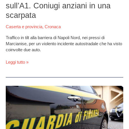
sull’A1. Coniugi anziani in una
scarpata
Caserta e provincia
,
Cronaca
Traffico in tilt alla barriera di Napoli Nord, nei pressi di
Marcianise, per un violento incidente autostradale che ha visto
coinvolte due auto.
Leggi tutto »
Marcianise,
sequestro
di
200mila
Euro
per
evasione