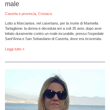
muore
male
a
soli
Caserta e provincia
,
Cronaca
35
anni
Lutto a Marcianise, nel casertano, per la morte di Marinella
per
Tartaglione: la donna è deceduta ieri a soli 35 anni, dopo aver
un
lottato duramente contro un male incurabile, presso l’ospedale
brutto
Sant’Anna e San Sebastiano di Caserta, dove era ricoverata.
male
Leggi tutto »
Lutto
a
Marcianise,
Veronica
morta
per
una
malattia: