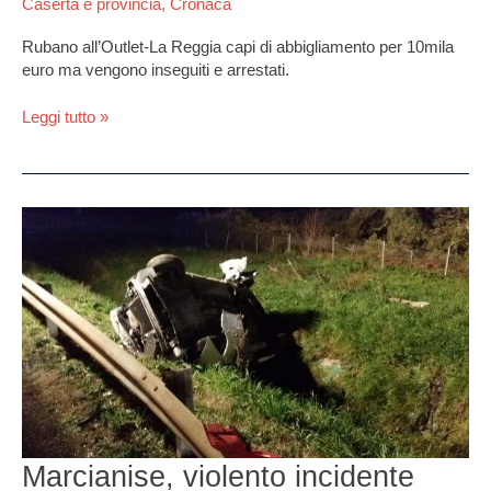
euro:
Caserta e provincia
,
Cronaca
inseguiti
Rubano all’Outlet-La Reggia capi di abbigliamento per 10mila
e
euro ma vengono inseguiti e arrestati.
arrestati
tre
Leggi tutto »
foggiani.
I
nomi
Marcianise,
violento
incidente
sull’A1.
Coniugi
anziani
in
una
scarpata
Marcianise, violento incidente