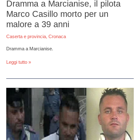
a
Dramma a Marcianise, il pilota
Marcianise,
Marco Casillo morto per un
il
pilota
malore a 39 anni
Marco
Casillo
Caserta e provincia
,
Cronaca
morto
per
Dramma a Marcianise.
un
malore
Leggi tutto »
a
39
anni
Marcianise,
colpo
al
clan
Belforte.
Arrestati
cognata,
figlio