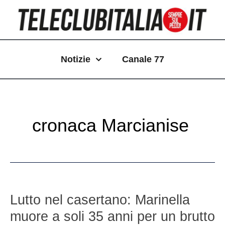
Vai
Paginazione
al
articoli
contenuto
Notizie
Canale 77
cronaca Marcianise
Lutto
nel
Lutto nel casertano: Marinella
casertano:
muore a soli 35 anni per un brutto
Marinella