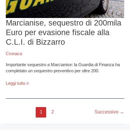
fiscale
alla
C.L.I.
di
Marcianise, sequestro di 200mila
Bizzarro
Euro per evasione fiscale alla
C.L.I. di Bizzarro
Cronaca
Importante sequestro a Marcianise: la Guardia di Finanza ha
completato un sequestro preventivo per oltre 200.
Leggi tutto »
1
2
Successivo
→