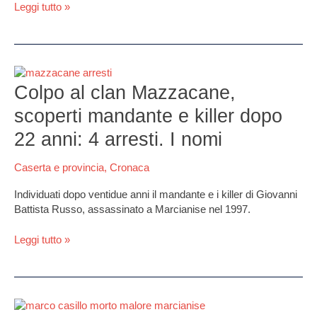
Leggi tutto »
Colpo
al
Colpo al clan Mazzacane,
clan
scoperti mandante e killer dopo
Mazzacane,
scoperti
22 anni: 4 arresti. I nomi
mandante
e
Caserta e provincia
,
Cronaca
killer
dopo
Individuati dopo ventidue anni il mandante e i killer di Giovanni
22
Battista Russo, assassinato a Marcianise nel 1997.
anni:
4
Leggi tutto »
arresti.
I
nomi
Dramma