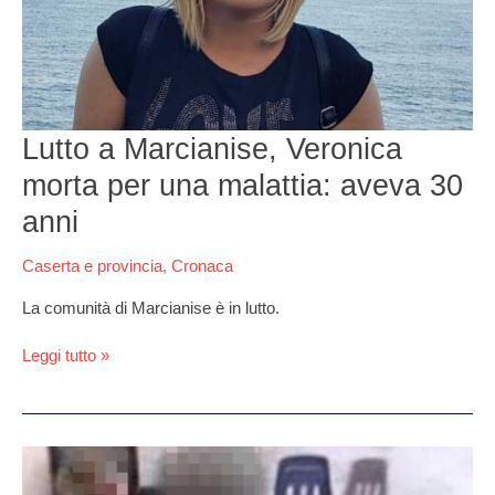
aveva
30
anni
Lutto a Marcianise, Veronica
morta per una malattia: aveva 30
anni
Caserta e provincia
,
Cronaca
La comunità di Marcianise è in lutto.
Leggi tutto »
Vergogna
in