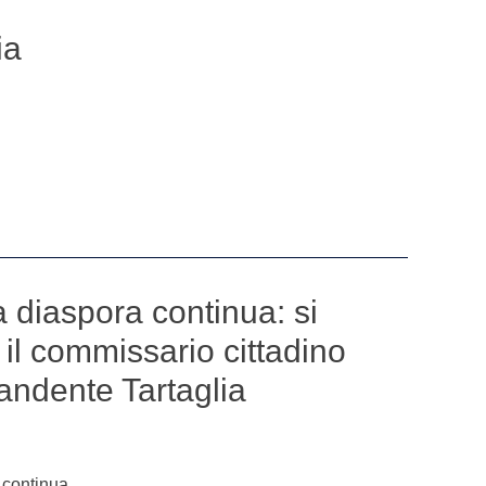
ia
a diaspora continua: si
il commissario cittadino
ndente Tartaglia
a continua.