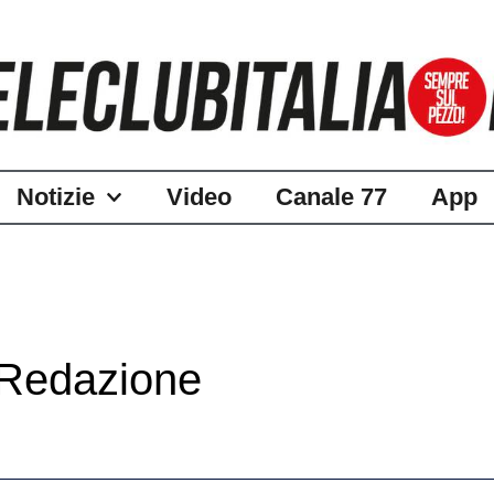
Notizie
Video
Canale 77
App
 Redazione