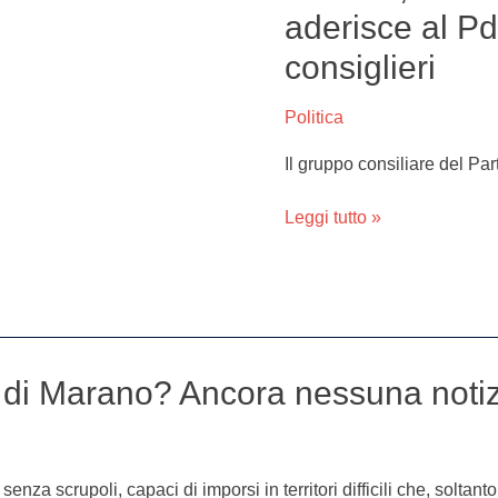
il
aderisce al Pd
consigliere
consiglieri
Pasquale
Coppola
aderisce
Politica
al
Il gruppo consiliare del Pa
Pd.
I
Leggi tutto »
democratici
avranno
3
consiglieri
ta di Marano? Ancora nessuna noti
nza scrupoli, capaci di imporsi in territori difficili che, soltanto