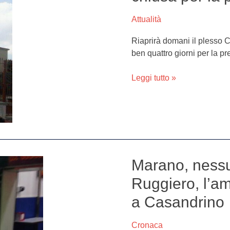
la
Attualità
materna
chiusa
Riaprirà domani il plesso C
per
ben quattro giorni per la pre
la
presenza
Leggi tutto »
di
topi
Marano, nessu
Marano,
nessuna
Ruggiero, l’am
traccia
a Casandrino
di
Antonio
Ruggiero,
Cronaca