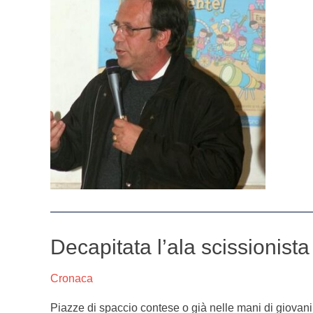
Decapitata l’ala scissionis
Decapitata
l’ala
scissionista
Cronaca
di
Piazze di spaccio contese o già nelle mani di giovani se
Marano?