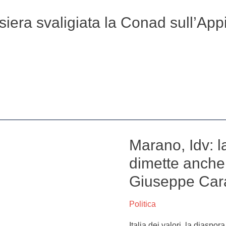
ssiera svaligiata la Conad sull’App
Marano, Idv: l
Marano,
Idv:
dimette anche 
la
Giuseppe Cara
diaspora
continua:
si
Politica
dimette
Italia dei valori, la diaspor