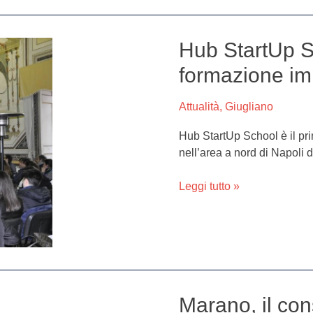
Hub StartUp Sc
Hub
StartUp
formazione imp
School,
il
Attualità
,
Giugliano
primo
corso
Hub StartUp School è il pri
di
nell’area a nord di Napol
formazione
imprenditoriale
Leggi tutto »
di
Napoli
Nord
Marano, il co
Marano,