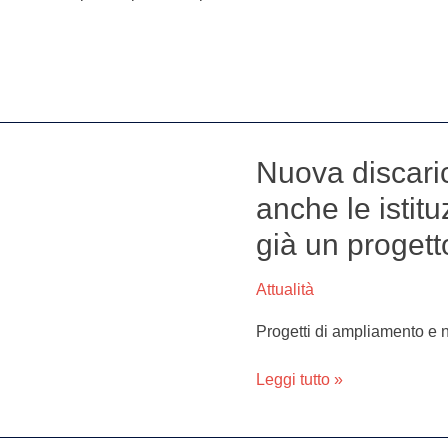
Nuova discaric
Nuova
discarica
anche le istitu
a
già un progetto
Chiaiano,
si
mobilitano
Attualità
anche
Progetti di ampliamento e 
le
istituzioni.
Leggi tutto »
“Sulla
cava
Zara