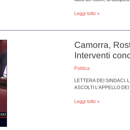
anche
il
Leggi tutto »
commissario
cittadino
Giuseppe
Carandente
Tartaglia
Camorra, Rosta
Camorra,
Rostan:
Interventi conc
“Il
Governo,
Politica
ci
ascolti.
LETTERA DEI SINDACI, 
Interventi
ASCOLTI L’APPELLO DEI 
concreti”
Leggi tutto »