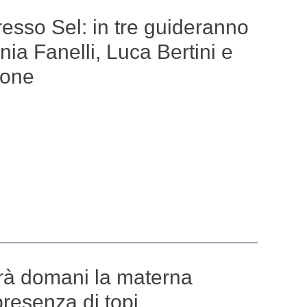
esso Sel: in tre guideranno
fania Fanelli, Luca Bertini e
tone
irà domani la materna
presenza di topi