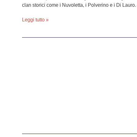
clan storici come i Nuvoletta, i Polverino e i Di Lauro.
Ancora
nessuna
Leggi tutto »
notizia
di
Antonio
Ruggiero