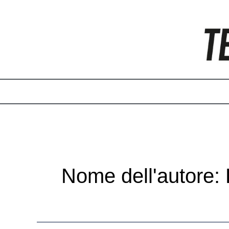
Vai
Paginazione
al
articoli
contenuto
Nome dell'autore: