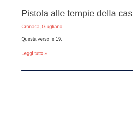
Pistola alle tempie della ca
Pistola
alle
tempie
Cronaca
,
Giugliano
della
Questa verso le 19.
cassiera
svaligiata
Leggi tutto »
la
Conad
sull’Appia